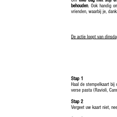
Om
elke dag met stijl e
behouden
. Ook handig o
vrienden, waarbij je, dan
De actie loopt van dinsda
Stap 1
Haal de stempelkaart bij
verse pasta (Ravioli, Cann
Stap 2
Vergeet uw kaart niet, 