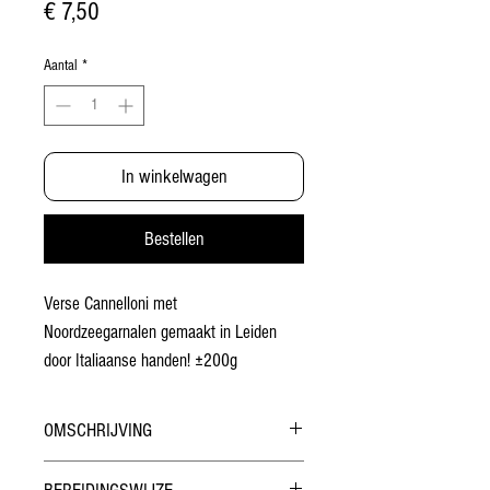
Prijs
€ 7,50
Aantal
*
In winkelwagen
Bestellen
Verse Cannelloni met
Noordzeegarnalen gemaakt in Leiden
door Italiaanse handen! ±200g
Bakken ±20 min. in statische oven.
OMSCHRIJVING
De
Noordzeegarnaal
(
Crangon crangon
),