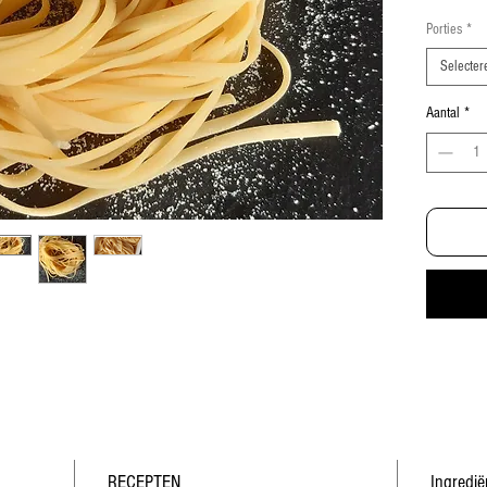
Porties
*
Selecter
Aantal
*
RECEPTEN
Ingredië