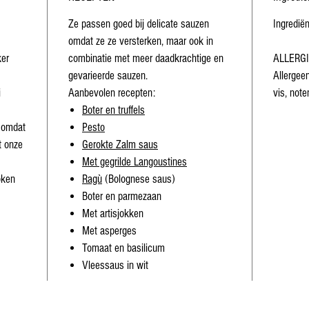
Ze passen goed bij delicate sauzen
Ingrediën
omdat ze ze versterken, maar ook in
ker
combinatie met meer daadkrachtige en
ALLERGI
gevarieerde sauzen.
Allergeen
i
Aanbevolen recepten:
vis, note
Boter en truffels
n omdat
Pesto
t onze
Gerokte Zalm saus
Met gegrilde Langoustines
oken
Ragù
(Bolognese saus)
Boter en parmezaan
Met artisjokken
Met asperges
Tomaat en basilicum
Vleessaus in wit